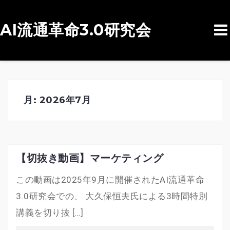
AI流通革命3.0研究会
コ
ン
テ
ン
月:
2026年7月
ツ
へ
ス
キ
【切抜き動画】マーケティング
ッ
この動画は2025年9月に開催されたAI流通革命
プ
3.0研究会での、 大久保恒夫氏による3時間特別
講義を切り抜 […]