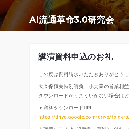
コ
ン
AI流通革命3.0研究会
テ
ン
ツ
へ
講演資料申込のお礼
ス
キ
この度は資料請求いただきありがとうご
ッ
大久保恒夫特別講義「小売業の営業利益
プ
ダウンロードがうまくいかない場合はど
▼資料ダウンロードURL
https://drive.google.com/drive/fold