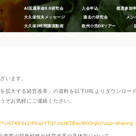
AI流通革命3.0研究会
入会申込
都度参加
大久保恒夫メッセージ
過去の研究会
メン
大久保3時間講演動画
欧州小売DXツアー
ネットスーパー実行研究会
ざいます。
を拡大する経営改革」の資料を以下URLよりダウンロー
うぞお気軽にご連絡ください。
ers/1U6TKRVx2IP0azYT01odzKTBecNYOlqhj?usp=sharing