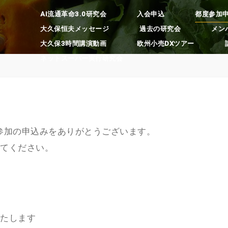
AI流通革命3.0研究会
入会申込
都度参加
大久保恒夫メッセージ
過去の研究会
メン
大久保3時間講演動画
欧州小売DXツアー
ネットスーパー実行研究会
度参加の申込みをありがとうございます。
てください。
たします