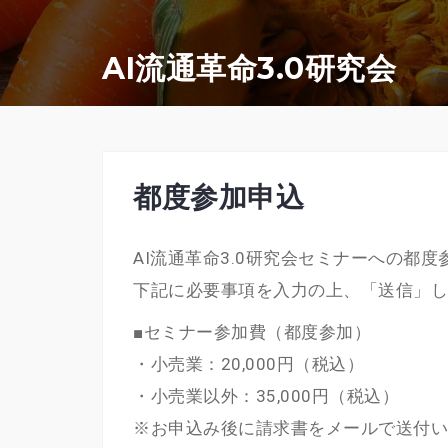
コ
ン
AI流通革命3.0研究会
テ
ン
ツ
へ
都度参加申込
ス
キ
AI流通革命3.0研究会セミナーへの都
ッ
下記に必要事項を入力の上、「送信」し
プ
■セミナー参加費（都度参加）
・小売業：20,000円（税込）
・小売業以外：35,000円（税込）
※お申込み後に請求書をメールで送付い