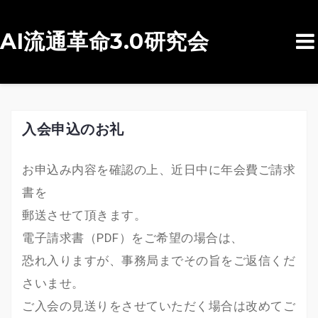
AI流通革命3.0研究会
コ
ン
テ
ン
入会申込のお礼
ツ
へ
お申込み内容を確認の上、近日中に年会費ご請求
ス
書を
キ
郵送させて頂きます。
ッ
電子請求書（PDF）をご希望の場合は、
プ
恐れ入りますが、事務局までその旨をご返信くだ
さいませ。
ご入会の見送りをさせていただく場合は改めてご