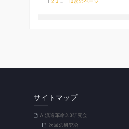
1
2
3
…
110
次のページ
サイトマップ
AI流通革命3.0研究会
次回の研究会