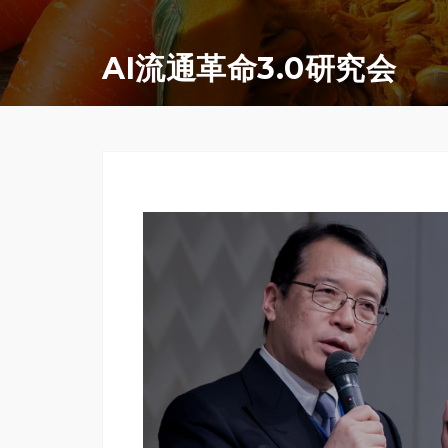
コ
ン
AI流通革命3.0研究会
テ
ン
ツ
へ
ス
キ
ッ
プ