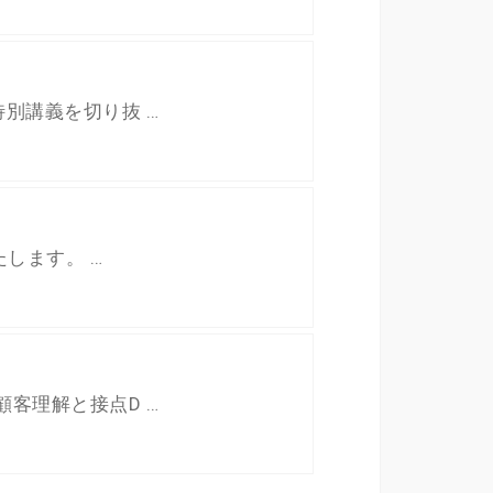
特別講義を切り抜 …
たします。 …
顧客理解と接点D …