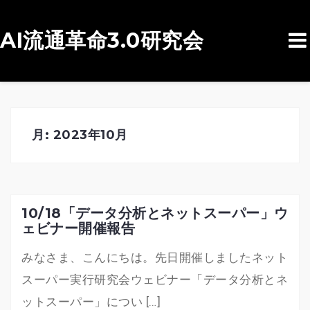
AI流通革命3.0研究会
コ
ン
テ
ン
月:
2023年10月
ツ
へ
ス
キ
10/18「データ分析とネットスーパー」ウ
ェビナー開催報告
ッ
プ
みなさま、こんにちは。先日開催しましたネット
スーパー実行研究会ウェビナー「データ分析とネ
ットスーパー」につい […]