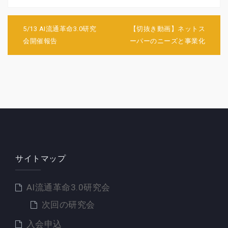
投
稿
5/13 AI流通革命3.0研究
【切抜き動画】ネットス
ナ
会開催報告
ーパーのニーズと事業化
ビ
ゲ
ー
シ
ョ
ン
サイトマップ
AI流通革命3.0研究会
次回の研究会
入会申込