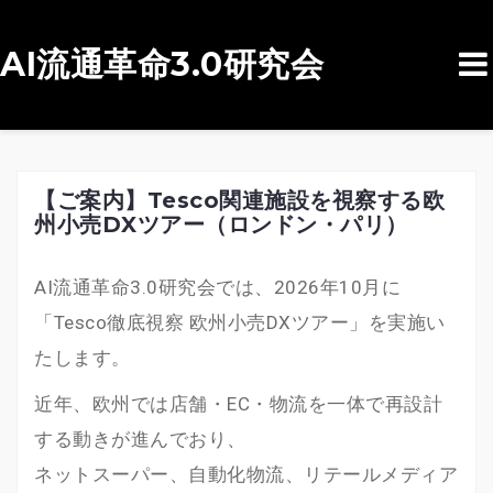
AI流通革命3.0研究会
コ
ン
テ
ン
【ご案内】Tesco関連施設を視察する欧
州小売DXツアー（ロンドン・パリ）
ツ
へ
AI流通革命3.0研究会では、2026年10月に
ス
「Tesco徹底視察 欧州小売DXツアー」を実施い
キ
たします。
ッ
プ
近年、欧州では店舗・EC・物流を一体で再設計
する動きが進んでおり、
ネットスーパー、自動化物流、リテールメディア