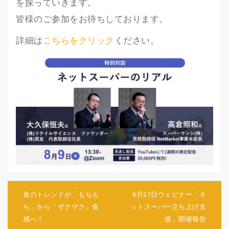
を探っていきます。
皆様のご参加をお待ちしております。
詳細は
こちらをクリック
ください。
投
稿
食のトレンドが「もちも
6月21日ウェビナー「ネ
ナ
ち」から「ザクザク」食
ットスーパー立ち上げ支
ビ
感へ！
援」開催報告
ゲ