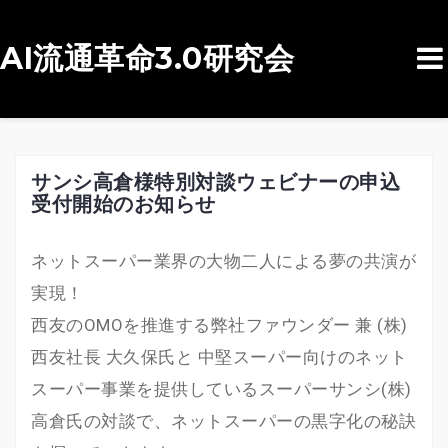
AI流通革命3.0研究会
コ
ン
テ
ン
サンシ高倉様特別対談ウェビナーの申込
受付開始のお知らせ
ツ
へ
ネットスーパー業界の大物二人による夢の共演が
ス
実現！
キ
西友のOMOを推進する弊社ファウンダー 兼 (株)
ッ
西友社長 大久保氏と 中堅スーパー向けのネット
プ
スーパー事業を提供しているスーパーサンシ(株)
高倉氏の対談で、ネットスーパーの黒字化の秘訣