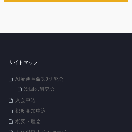
ー
シ
ョ
ン
サイトマップ
AI流通革命3.0研究会
次回の研究会
入会申込
都度参加申込
概要・理念