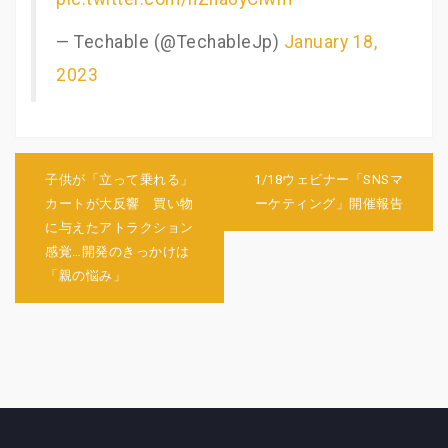
— Techable (@TechableJp)
January 18,
2023
投
稿
子供が「立って乗れる」
1/18ウェビナー「SNSマ
ナ
カートが大反響 買い物
ーケティング」開催報告
ビ
に与えたアトラクション
ゲ
感覚…開発のきっかけは
ー
シ
「親の悩み」
ョ
ン