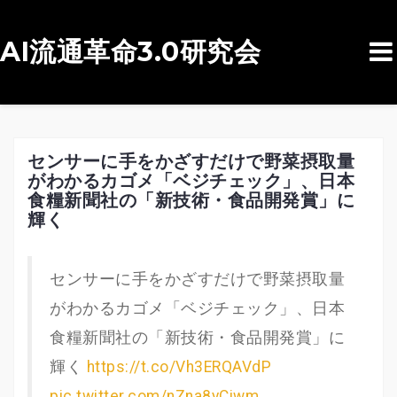
AI流通革命3.0研究会
コ
ン
テ
ン
センサーに手をかざすだけで野菜摂取量
がわかるカゴメ「ベジチェック」、日本
ツ
食糧新聞社の「新技術・食品開発賞」に
へ
輝く
ス
キ
センサーに手をかざすだけで野菜摂取量
ッ
がわかるカゴメ「ベジチェック」、日本
プ
食糧新聞社の「新技術・食品開発賞」に
輝く
https://t.co/Vh3ERQAVdP
pic.twitter.com/nZna8yCiwm