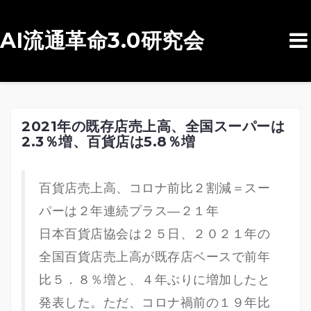
AI流通革命3.0研究会
コ
ン
テ
ン
2021年の既存店売上高、全国スーパーは
2.3％増、百貨店は5.8％増
ツ
へ
ス
百貨店売上高、コロナ前比２割減＝スー
キ
パーは２年連続プラス―２１年
ッ
日本百貨店協会は２５日、２０２１年の
プ
全国百貨店売上高が既存店ベースで前年
比５．８％増と、４年ぶりに増加したと
発表した。ただ、コロナ禍前の１９年比