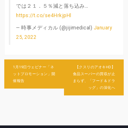
では２１．５％減と落ち込み…
https://t.co/se4HrkjpHl
— 時事メディカル (@jijimedical)
January
25, 2022
投
稿
1月19日ウェビナー「ネ
【クスリのアオキHD】
ナ
ットプロモーション」開
食品スーパーの買収が止
ビ
催報告
まらず、「フード＆ドラ
ゲ
ッグ」の深化へ
ー
シ
ョ
ン