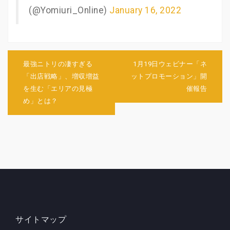
(@Yomiuri_Online)
January 16, 2022
投
稿
最強ニトリの凄すぎる
1月19日ウェビナー「ネ
ナ
「出店戦略」、増収増益
ットプロモーション」開
ビ
を生む「エリアの見極
催報告
ゲ
め」とは？
ー
シ
ョ
ン
サイトマップ