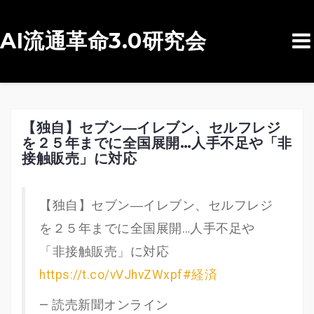
AI流通革命3.0研究会
コ
ン
テ
ン
【独自】セブン―イレブン、セルフレジ
を２５年までに全国展開…人手不足や「非
ツ
接触販売」に対応
へ
ス
【独自】セブン―イレブン、セルフレジ
キ
を２５年までに全国展開…人手不足や
ッ
「非接触販売」に対応
プ
https://t.co/vVJhvZWxpf
#経済
— 読売新聞オンライン