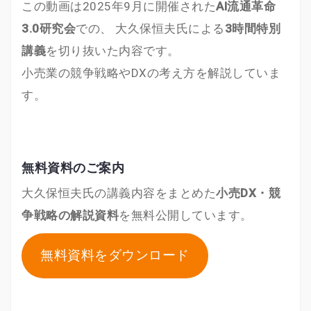
この動画は2025年9月に開催された
AI流通革命
3.0研究会
での、 大久保恒夫氏による
3時間特別
講義
を切り抜いた内容です。
小売業の競争戦略やDXの考え方を解説していま
す。
無料資料のご案内
大久保恒夫氏の講義内容をまとめた
小売DX・競
争戦略の解説資料
を無料公開しています。
無料資料をダウンロード