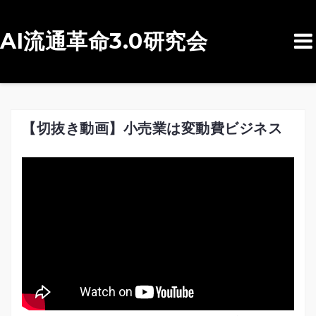
AI流通革命3.0研究会
コ
ン
テ
ン
【切抜き動画】小売業は変動費ビジネス
ツ
へ
ス
キ
ッ
プ