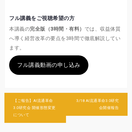
フル講義をご視聴希望の方
本講義の
完全版（3時間・有料）
では、収益体質
へ導く経営改革の要点を3時間で徹底解説してい
ます。
フル講義動画の申し込み
投
稿
【ご報告】AI流通革命
3/18 AI流通革命3.0研究
ナ
3.0研究会 開催形態変更
会開催報告
ビ
について
ゲ
ー
シ