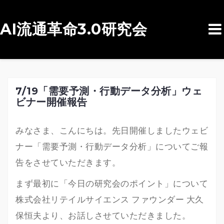
AI流通革命3.0研究会
コ
ン
テ
ン
7/19「需要予測・行動データ分析」ウェ
ビナー開催報告
ツ
へ
みなさま、こんにちは。先日開催しましたウェビ
ス
ナー「需要予測・行動データ分析」についてご報
キ
告をさせていただきます。
ッ
プ
まず最初に「今日の研究会のポイント」について
株式会社リテイルサイエンス ファウンダー 大久
保恒夫より、お話しさせていただきました。