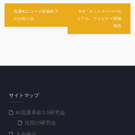
投
稿
流通AIニュース投稿終了
8/9「ネットスーパーの
ナ
のお知らせ
リアル」ウェビナー開催
ビ
報告
ゲ
ー
シ
ョ
ン
サイトマップ
AI流通革命3.0研究会
次回の研究会
入会申込