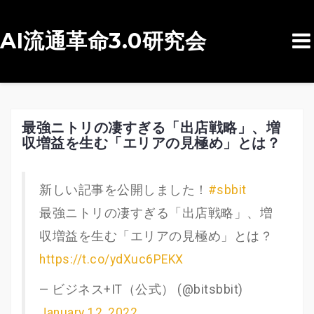
AI流通革命3.0研究会
コ
ン
テ
ン
最強ニトリの凄すぎる「出店戦略」、増
収増益を生む「エリアの見極め」とは？
ツ
へ
ス
新しい記事を公開しました！
#sbbit
キ
最強ニトリの凄すぎる「出店戦略」、増
ッ
収増益を生む「エリアの見極め」とは？
プ
https://t.co/ydXuc6PEKX
— ビジネス+IT（公式） (@bitsbbit)
January 12, 2022