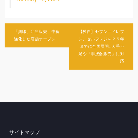
投
稿
「無印」弁当販売、中食
【独自】セブン―イレブ
ナ
強化した店舗オープン
ン、セルフレジを２５年
ビ
までに全国展開…人手不
ゲ
足や「非接触販売」に対
ー
シ
応
ョ
ン
サイトマップ