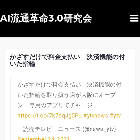
AI流通革命3.0研究会
コ
ン
テ
ン
かざすだけで料金支払い 決済機能の付
いた指輪
ツ
へ
ス
かざすだけで料金支払い 決済機能の付
キ
いた指輪を取り扱う店が大阪にオープ
ッ
ン 専用のアプリでチャージ
プ
https://t.co/7k7sqJg5Pu
#ytvnews
#ytv
— 読売テレビ ニュース (@news_ytv)
September 24, 2021