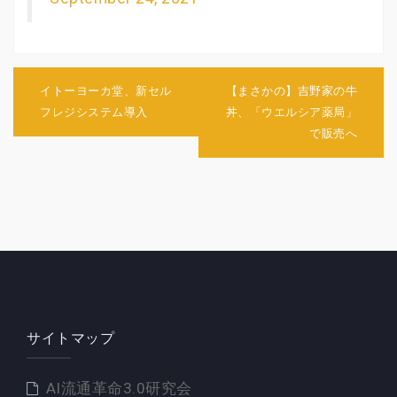
投
稿
イトーヨーカ堂、新セル
【まさかの】吉野家の牛
ナ
フレジシステム導入
丼、「ウエルシア薬局」
ビ
で販売へ
ゲ
ー
シ
ョ
ン
サイトマップ
AI流通革命3.0研究会