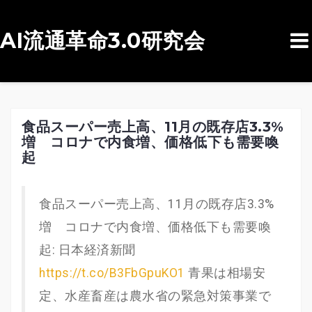
AI流通革命3.0研究会
コ
ン
テ
ン
食品スーパー売上高、11月の既存店3.3%
増 コロナで内食増、価格低下も需要喚
ツ
起
へ
ス
食品スーパー売上高、11月の既存店3.3%
キ
増 コロナで内食増、価格低下も需要喚
ッ
起: 日本経済新聞
プ
https://t.co/B3FbGpuKO1
青果は相場安
定、水産畜産は農水省の緊急対策事業で