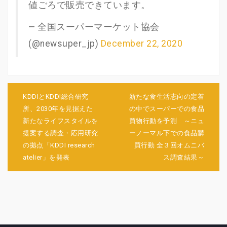
値ごろで販売できています。
— 全国スーパーマーケット協会
(@newsuper_jp)
December 22, 2020
投
稿
KDDIとKDDI総合研究
新たな食生活志向の定着
ナ
所、2030年を見据えた
の中でスーパーでの食品
ビ
新たなライフスタイルを
買物行動を予測 ～ニュ
ゲ
提案する調査・応用研究
ーノーマル下での食品購
ー
シ
の拠点「KDDI research
買行動 全３回オムニバ
ョ
atelier」を発表
ス調査結果～
ン