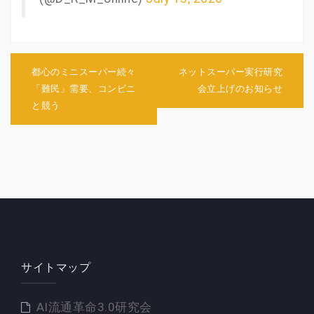
投
稿
都心のミニスーパー続々
ネットスーパー実行研究
ナ
「難民」需要、コンビニ
会立上げのお知らせ
ビ
と競う
ゲ
ー
シ
ョ
ン
サイトマップ
AI流通革命3.0研究会