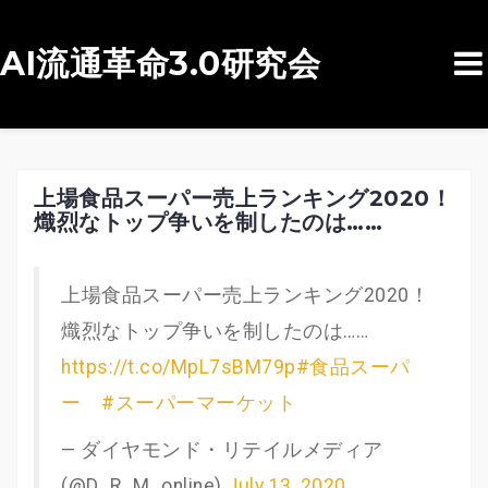
AI流通革命3.0研究会
コ
ン
テ
ン
上場食品スーパー売上ランキング2020！
熾烈なトップ争いを制したのは……
ツ
へ
ス
上場食品スーパー売上ランキング2020！
キ
熾烈なトップ争いを制したのは……
ッ
https://t.co/MpL7sBM79p
#食品スーパ
プ
ー
#スーパーマーケット
— ダイヤモンド・リテイルメディア
(@D_R_M_online)
July 13, 2020