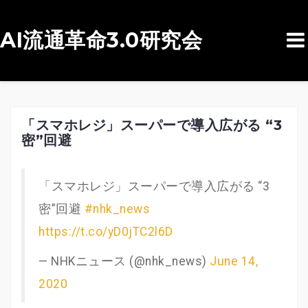
AI流通革命3.0研究会
コ
ン
テ
ン
「スマホレジ」スーパーで導入広がる “3
密”回避
ツ
へ
ス
「スマホレジ」スーパーで導入広がる “3
キ
密”回避
#nhk_news
ッ
https://t.co/yD0jTC2l6D
プ
— NHKニュース (@nhk_news)
June 14,
2020