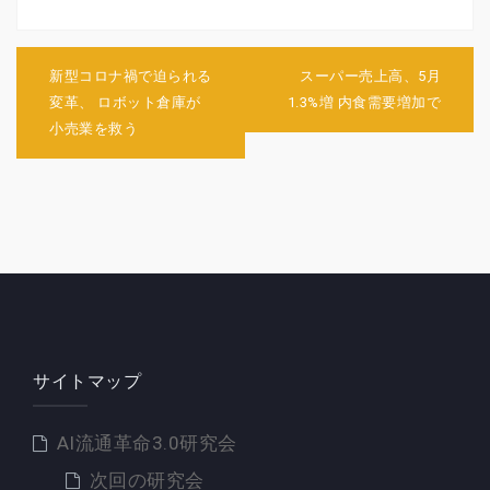
投
稿
新型コロナ禍で迫られる
スーパー売上高、5月
ナ
変革、 ロボット倉庫が
1.3%増 内食需要増加で
ビ
小売業を救う
ゲ
ー
シ
ョ
ン
サイトマップ
AI流通革命3.0研究会
次回の研究会