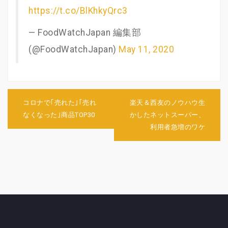
https://t.co/BlKhkyQrc3
— FoodWatchJapan 編集部
(@FoodWatchJapan)
May 11, 2020
投
稿
コロナで｢売れた｣｢売れ
楽天＆西友のノウハウ生
ナ
なくなった｣商品TOP30
かしたネットスーパー、
ビ
利用者急増のワケ
ゲ
ー
シ
ョ
ン