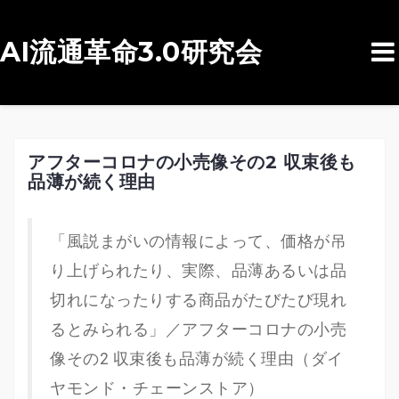
AI流通革命3.0研究会
コ
ン
テ
ン
アフターコロナの小売像その2 収束後も
品薄が続く理由
ツ
へ
ス
「風説まがいの情報によって、価格が吊
キ
り上げられたり、実際、品薄あるいは品
ッ
切れになったりする商品がたびたび現れ
プ
るとみられる」／アフターコロナの小売
像その2 収束後も品薄が続く理由（ダイ
ヤモンド・チェーンストア）