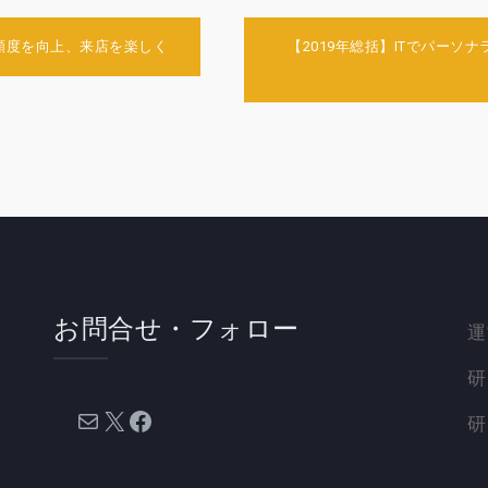
頻度を向上、来店を楽しく
【2019年総括】ITでパー
お問合せ・フォロー
運
研
メール
X
Facebook
研