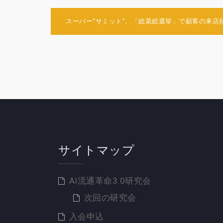
投
スーパー“サミット”、「総菜総選挙」で顧客の来店
稿
ナ
ビ
ゲ
ー
シ
ョ
ン
サイトマップ
AI流通革命3.0研究会
次回の研究会
入会申込