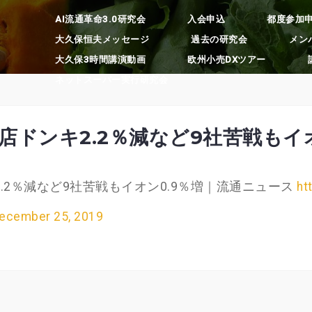
AI流通革命3.0研究会
入会申込
都度参加
大久保恒夫メッセージ
過去の研究会
メン
大久保3時間講演動画
欧州小売DXツアー
ネットスーパー実行研究会
店ドンキ2.2％減など9社苦戦もイオ
.2％減など9社苦戦もイオン0.9％増｜流通ニュース
ht
ecember 25, 2019