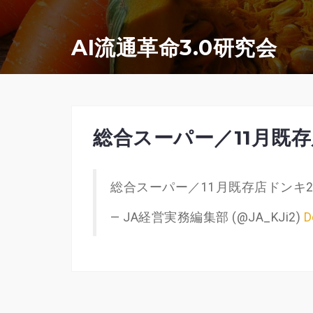
コ
ン
AI流通革命3.0研究会
テ
ン
ツ
へ
総合スーパー／11月既存
ス
キ
総合スーパー／11月既存店ドンキ2
ッ
プ
— JA経営実務編集部 (@JA_KJi2)
D