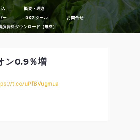
申込
概要・理念
バー
DXスクール
お問合せ
講演資料ダウンロード（無料）
ン0.9％増
tps://t.co/uPfBVugmua