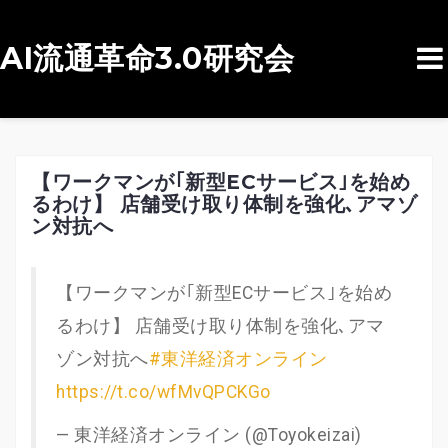
AI流通革命3.0研究会
コ
ン
テ
ン
【ワークマンが｢新型ECサービス｣を始め
るわけ】 店舗受け取り体制を強化､アマゾ
ツ
ン対抗へ
へ
ス
【ワークマンが｢新型ECサービス｣を始め
キ
るわけ】 店舗受け取り体制を強化､アマ
ッ
ゾン対抗へ
#東洋経済オンライン
プ
https://t.co/wfMvQPCKGo
— 東洋経済オンライン (@Toyokeizai)