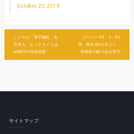
October 22, 2019
投
稿
ノジマが「電子棚札」全
スーパー9月、2・8%
ナ
店導入、ビックカメラは
増 既存店6カ月ぶり
ビ
60億円の投資試算
増税前の駆け込み寄与
ゲ
ー
シ
ョ
ン
サイトマップ