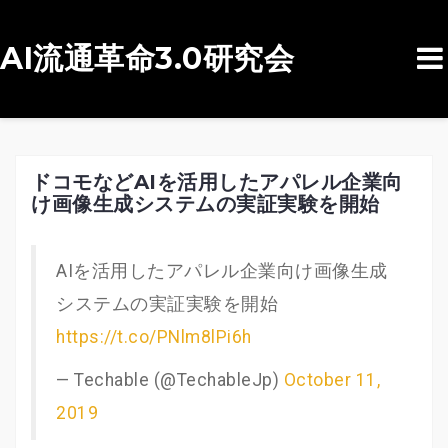
AI流通革命3.0研究会
コ
ン
テ
ン
ドコモなどAIを活用したアパレル企業向
け画像生成システムの実証実験を開始
ツ
へ
ス
AIを活用したアパレル企業向け画像生成
キ
システムの実証実験を開始
ッ
https://t.co/PNlm8lPi6h
プ
— Techable (@TechableJp)
October 11,
2019