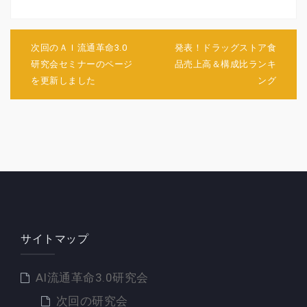
投
稿
次回のＡＩ流通革命3.0
発表！ドラッグストア食
ナ
研究会セミナーのページ
品売上高＆構成比ランキ
ビ
を更新しました
ング
ゲ
ー
シ
ョ
ン
サイトマップ
AI流通革命3.0研究会
次回の研究会