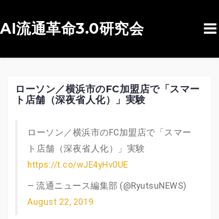
AI流通革命3.0研究会
コ
ン
テ
ン
ローソン／横浜市のFC加盟店で「スマー
ト店舗（深夜省人化）」実験
ツ
へ
ス
ローソン／横浜市のFC加盟店で「スマー
キ
ト店舗（深夜省人化）」実験
ッ
https://t.co/wJE4yHv0UE
プ
— 流通ニュース編集部 (@RyutsuNEWS)
August 22, 2019