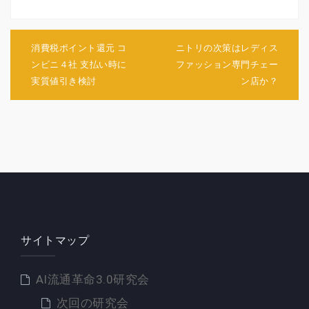
投
稿
消費税ポイント還元 コ
ニトリの次策はレディス
ナ
ンビニ４社 支払い時に
ファッション専門チェー
ビ
実質値引き検討
ン店か？
ゲ
ー
シ
ョ
ン
サイトマップ
AI流通革命3.0研究会
次回の研究会