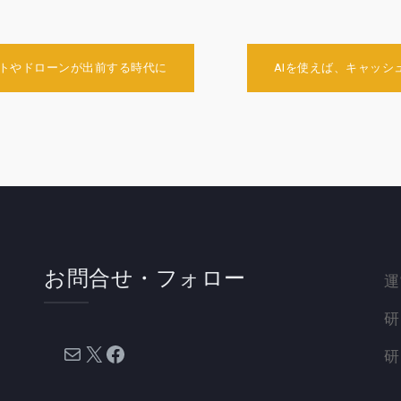
ットやドローンが出前する時代に
AIを使えば、キャッ
お問合せ・フォロー
運
研
メール
X
Facebook
研