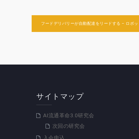
投
フードデリバリーが自動配達をリードする – ロボ
稿
ナ
ビ
ゲ
ー
シ
ョ
サイトマップ
ン
AI流通革命3.0研究会
次回の研究会
入会申込