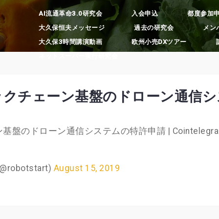
AI流通革命3.0研究会
入会申込
都度参加
大久保恒夫メッセージ
過去の研究会
メン
大久保3時間講演動画
欧州小売DXツアー
ネットスーパー実行研究会
ックチェーン基盤のドローン通信シ
ドローン通信システムの特許申請 | Cointelegra
botstart)
August 15, 2019