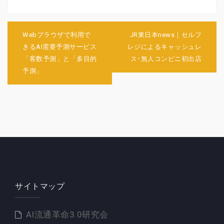
投
稿
Webブラウザで利用で
JR東日本news｜セルフ
ナ
きるAI需要予測サービス
レジによるキャッシュレ
ビ
「客数予測」と「多目的
ス･無人コンビニ初出店
ゲ
予測」
ー
シ
ョ
ン
サイトマップ
AI流通革命3.0研究会