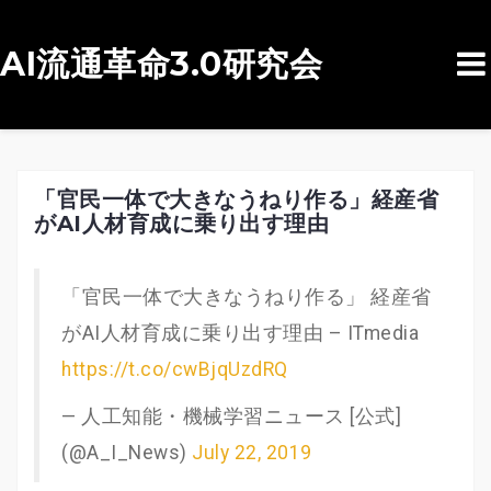
AI流通革命3.0研究会
コ
ン
テ
ン
「官民一体で大きなうねり作る」経産省
がAI人材育成に乗り出す理由
ツ
へ
ス
「官民一体で大きなうねり作る」 経産省
キ
がAI人材育成に乗り出す理由 – ITmedia
ッ
https://t.co/cwBjqUzdRQ
プ
— 人工知能・機械学習ニュース [公式]
(@A_I_News)
July 22, 2019