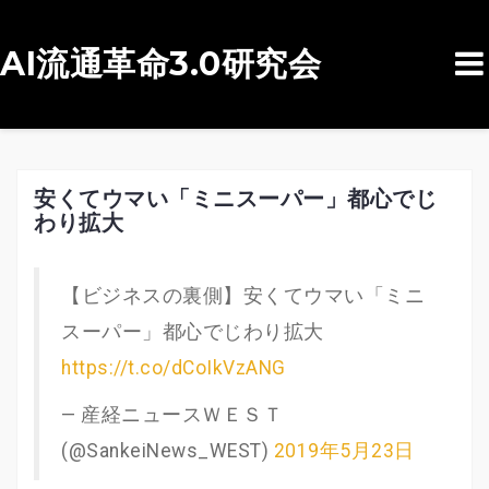
AI流通革命3.0研究会
コ
ン
テ
ン
安くてウマい「ミニスーパー」都心でじ
わり拡大
ツ
へ
ス
【ビジネスの裏側】安くてウマい「ミニ
キ
スーパー」都心でじわり拡大
ッ
https://t.co/dCoIkVzANG
プ
— 産経ニュースＷＥＳＴ
(@SankeiNews_WEST)
2019年5月23日