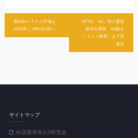
投
稿
国内AIシステム市場は
NTTが「6G」向け通信
ナ
2023年に18年比7倍へ
技術を開発、5G超え
ビ
「シャノン限界」まで高
ゲ
速化
ー
シ
ョ
ン
サイトマップ
AI流通革命3.0研究会