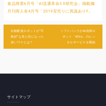
食品商業6月号「AI流通革命3.0研究会」掲載欄
月刊商人舎4月号「2019安売りに異議あり!!」
投
稿
自動配達ロボットが“不
ソフトバンクがAI清掃ロ
ナ
格好”な見た目になった
ボット「Whiz」のレン
ビ
深いワケとは？
タルサービスを開始
ゲ
ー
シ
ョ
ン
サイトマップ