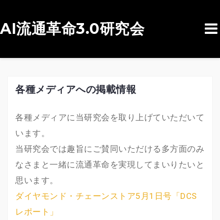
AI流通革命3.0研究会
コ
ン
テ
ン
各種メディアへの掲載情報
ツ
へ
各種メディアに当研究会を取り上げていただいて
ス
います。
キ
当研究会では趣旨にご賛同いただける多方面のみ
ッ
なさまと一緒に流通革命を実現してまいりたいと
プ
思います。
ダイヤモンド・チェーンストア5月1日号「DCS
レポート」