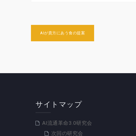
投
AIが貴方にあう食の提案
稿
ナ
ビ
ゲ
ー
シ
ョ
サイトマップ
ン
AI流通革命3.0研究会
次回の研究会