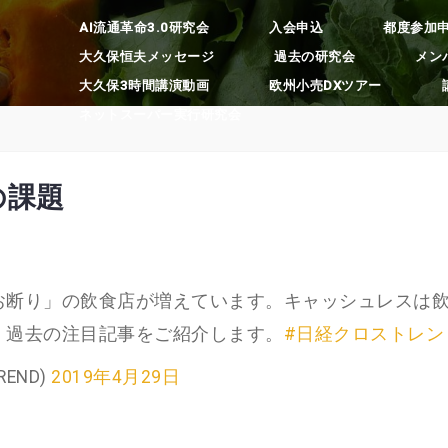
AI流通革命3.0研究会
入会申込
都度参加
大久保恒夫メッセージ
過去の研究会
メン
大久保3時間講演動画
欧州小売DXツアー
ネットスーパー実行研究会
の課題
お断り」の飲食店が増えています。キャッシュレスは
、過去の注目記事をご紹介します。
#日経クロストレン
REND)
2019年4月29日