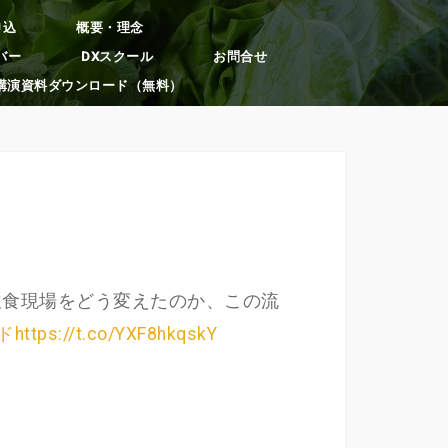
申込
概要・理念
バー
DXスクール
お問合せ
講演資料ダウンロード（無料）
飲食現場をどう変えたのか、この流
ド
https://t.co/YXF8hkqskY