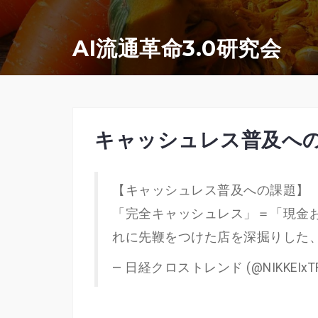
コ
ン
AI流通革命3.0研究会
テ
ン
ツ
へ
キャッシュレス普及へ
ス
キ
【キャッシュレス普及への課題】
ッ
「完全キャッシュレス」＝「現金
プ
れに先鞭をつけた店を深掘りした
— 日経クロストレンド (@NIKKEIxT