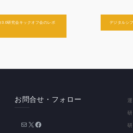
革命3.0研究会キックオフ会のレポ
デジタルシフ
お問合せ・フォロー
運
研
メール
X
Facebook
研