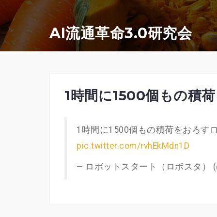
コ
ン
AI流通革命3.0研究会
テ
ン
ツ
へ
1時間に1500個もの積
ス
キ
1時間に1500個もの積荷をおろすロボ
ッ
pic.twitter.com/rvhEkMdn1D
プ
— ロボットスタート（ロボスタ） (@ro