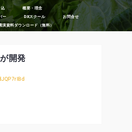
申込
概要・理念
バー
DXスクール
お問合せ
講演資料ダウンロード（無料）
lが開発
LdJQP7rIBd