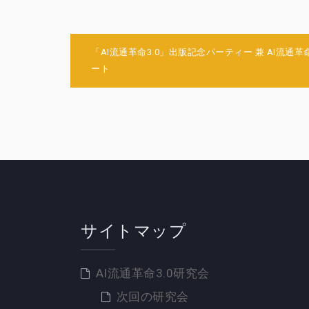
投
「AI流通革命3.0」出版記念パーティー 兼 AI流通
稿
ート
ナ
ビ
ゲ
ー
シ
ョ
ン
サイトマップ
AI流通革命3.0研究会
次回の研究会