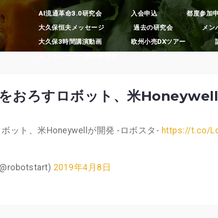
AI流通革命3.0研究会
入会申込
都度参加
大久保恒夫メッセージ
過去の研究会
メン
大久保3時間講演動画
欧州小売DXツアー
ネットスーパー実行研究会
荷をおろすロボット、米Honeywel
ット、米Honeywellが開発 -ロボスタ-
https://t.co/
botstart)
2019年4月8日