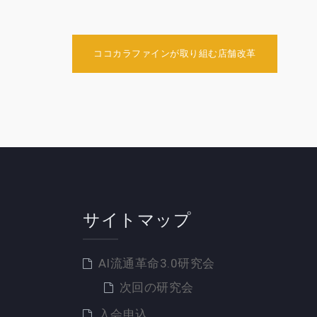
投
ココカラファインが取り組む店舗改革
稿
ナ
ビ
ゲ
ー
シ
ョ
サイトマップ
ン
AI流通革命3.0研究会
次回の研究会
入会申込