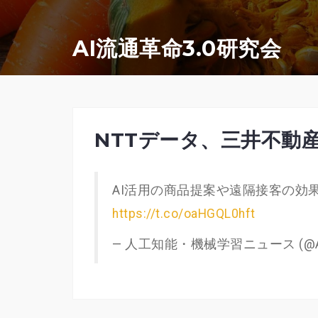
コ
ン
AI流通革命3.0研究会
テ
ン
ツ
へ
NTTデータ、三井不動
ス
キ
AI活用の商品提案や遠隔接客の効果を
ッ
https://t.co/oaHGQL0hft
プ
— 人工知能・機械学習ニュース (@A_