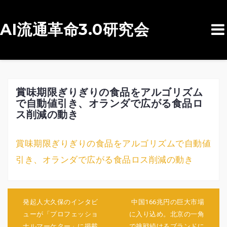
AI流通革命3.0研究会
コ
ン
テ
ン
賞味期限ぎりぎりの食品をアルゴリズム
で自動値引き、オランダで広がる食品ロ
ツ
ス削減の動き
へ
ス
賞味期限ぎりぎりの食品をアルゴリズムで自動値
キ
引き、オランダで広がる食品ロス削減の動き
ッ
プ
投
稿
発起人大久保のインタビ
中国166兆円の巨大市場
ナ
ューが「プロフェッショ
に入り込め。北京の一角
ビ
ナルマーケター」に掲載
で挑戦続けるブランドに