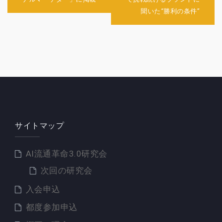
ゲ
聞いた“勝利の条件”
ー
シ
ョ
ン
サイトマップ
AI流通革命3.0研究会
次回の研究会
入会申込
都度参加申込