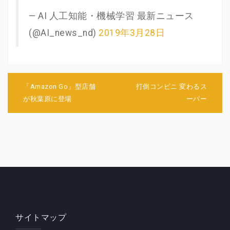
— AI 人工知能・機械学習 最新ニュース
(@AI_news_nd)
2019年3月28日
投
稿
「Amazon Go」型店舗
打倒コンビニ 変わるス
ナ
が秋葉原に登場
ーパー
ビ
ゲ
ー
シ
ョ
ン
サイトマップ