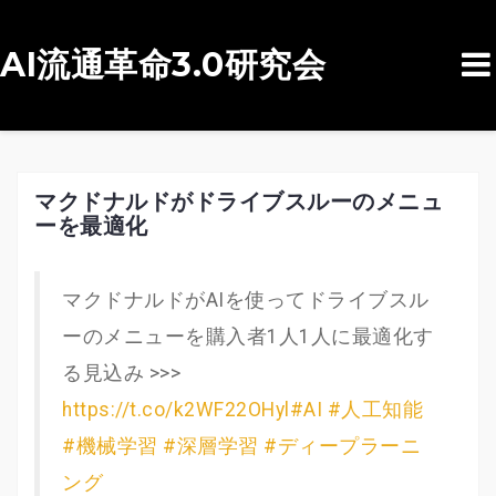
AI流通革命3.0研究会
コ
ン
テ
ン
マクドナルドがドライブスルーのメニュ
ーを最適化
ツ
へ
ス
マクドナルドがAIを使ってドライブスル
キ
ーのメニューを購入者1人1人に最適化す
ッ
る見込み >>>
プ
https://t.co/k2WF22OHyl
#AI
#人工知能
#機械学習
#深層学習
#ディープラーニ
ング